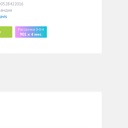
90528422016
ландия
avis
Рассрочка 0-0-4
у
901 x 4 мес.