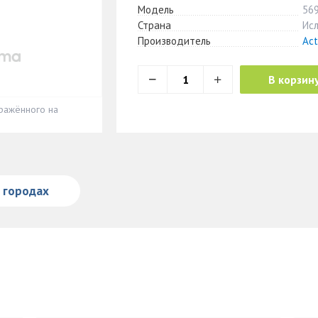
Модель
56
Страна
Ис
Производитель
Act
В корзин
ражённого на
в городах