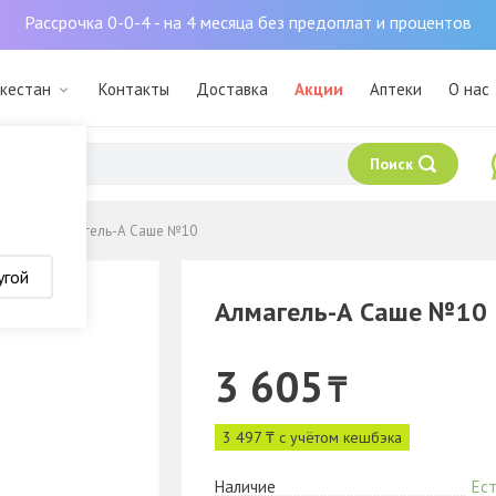
Рассрочка 0-0-4 - на 4 месяца без предоплат и процентов
ркестан
Контакты
Доставка
Акции
Аптеки
О нас
Поиск
 жкт
Алмагель-А Саше №10
угой
Алмагель-А Саше №10
3 605
₸
3 497 ₸ с учётом кешбэка
Наличие
Ест