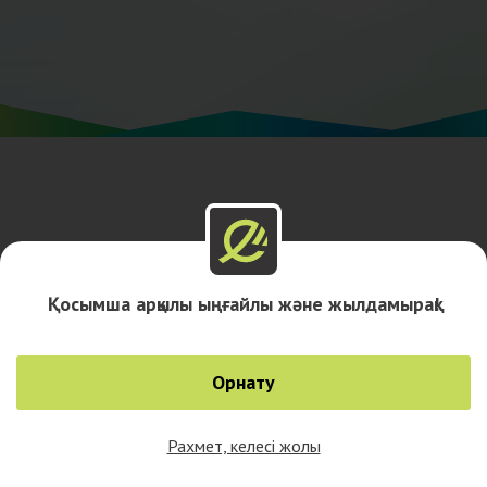
Қосымша арқылы ыңғайлы және жылдамырақ!
Орнату
Рахмет, келесі жолы
0