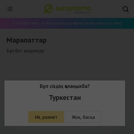
0-0-4 бөліп төлеу - 4 айға алдын ала төлемсіз және пайызсыз төлеу
Марапаттар
Бұл бет өңделуде
Бұл сіздің қалаңызба?
Туркестан
Ия, рахмет
Жоқ, басқа