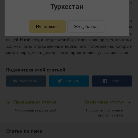
возникает перевозбудимость, а если их, наоборот, мало, то
Туркестан
человек страдает от вялости и апатии.
Работа щитовидной железы зависит от того, поступает ли в наш
Ия, рахмет
Жоқ, басқа
организм йод. Он нужен, потому что гормон щитовидной железы
содержит атомы йода, который мы должны получать вместе с
пищей. И избыток, и недостаток йода одинаково вреден, поэтому
должны быть определенные нормы его потребления, которые
может определить доктор, после проведения нужных анализов.
Поделиться этой статьей
Рассказать
Твитнуть
Share
Предыдущая статья
Следующая статья
Микроклимат в детской
Простатит: лечение и
профилактика
Статьи по теме