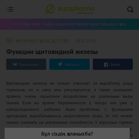
0-0-4 бөліп төлеу - 4 айға алдын ала төлемсіз және пайызсыз төлеу
МАТЕРИНСТВО И ДЕТСТВО
09.07.2018
Функции щитовидной железы
Рассказать
Твитнуть
Share
Щитовидная железа не только отвечает за выработку ряда
гормонов, но и сама ими регулируется, а также оказывает
прямое, очень серьезное воздействие на различные виды
тканей. Если во время беременности у плода или уже у
новорожденного ребенка были проблемы с функциями
щитовидки, вырабатывалось недостаточно йода, то это может
сильно повлиять на умственные способности. У взрослых гормон
щитовидной железы влияет на энергообмен и нервную систему.
Бұл сіздің қалаңызба?
Если щитовидка вырабатывает переизбыток гормонов, то