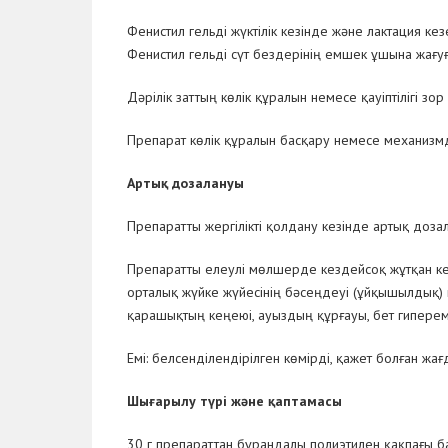
Фенистил гельді жүктілік кезінде және лактация ке
Фенистил гельді сүт бездерінің емшек ұшына жағу
Дәрілік заттың көлік құралын немесе қауіптілігі з
Препарат көлік құралын басқару немесе
механизмд
Артық дозалануы
Препаратты жергілікті қолдану кезінде артық доза
Препаратты елеулі мөлшерде кездейсоқ жұтқан ке
орталық жүйке жүйесінің бәсеңдеуі (ұйқышылдық) н
қарашықтың кеңеюі, ауыздың құрғауы, бет гипереми
Емі:
белсенділендірілген көмірді, қажет болған жа
Шығарылу түрі және қаптамасы
30 г препараттан бұрандалы полиэтилен қақпағы 