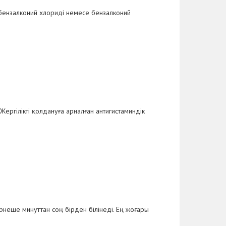
, бензалконий хлориді немесе бензалконий
ергілікті қолдануға арналған антигистаминдік
бірнеше минуттан соң бірден білінеді. Ең жоғары