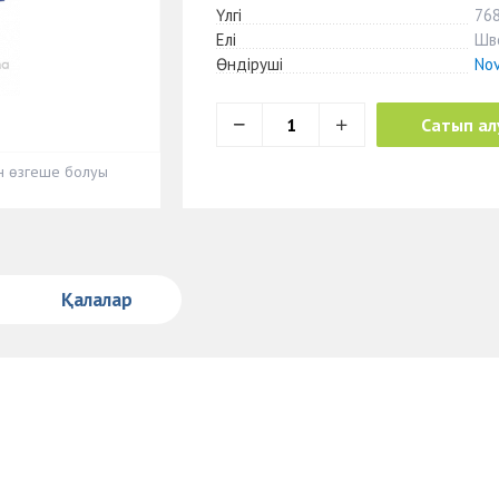
Үлгі
76
Елі
Шв
Өндіруші
Nov
Сатып ал
ен өзгеше болуы
Қалалар