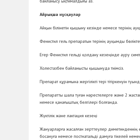
байланысу ықтималдығы аз.
Айрықша нұсқаулар
Айқын білінетін қышыну кезінде немесе терінің а
Фенистил гель препаратын терінің ауқымды бөлікте
Егер Фенистил гельді қолдану кезеңінде ауру симп
Холестазбен байланысты қышынуда тиімсіз.
Препарат құрамына жергілікті тері тітіркенуін туын
Препаратты шала туған нәрестелерге және 2 жастан
немесе қанағыштық белгілері болғанда.
Жүктілік және лактация кезеңі
Жануарларға жасалған зерттеулер диметинденнің е
босануға немесе постнатальді дамуға тікелей неме