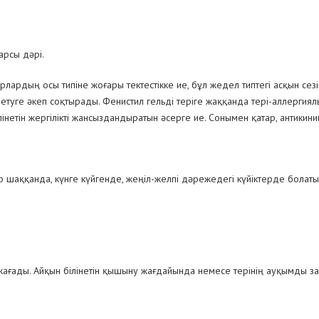
арсы дәрі.
лардың осы типіне жоғары тектестікке ие, бұл жедел типтегі асқын с
ндетуге әкеп соқтырады. Фенистил гельді теріге жаққанда тері-аллерг
ілінетін жергілікті жансыздандыратын әсерге ие. Сонымен қатар, антикин
 шаққанда, күнге күйгенде, жеңіл-желпі дәрежедегі күйіктерде болат
ет жағады. Айқын білінетін қышыну жағдайында немесе терінің ауқымды з