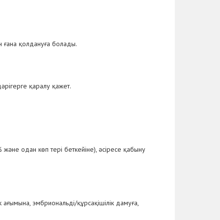
н ғана қолдануға болады.
әрігерге қаралу қажет.
және одан көп тері беткейіне), әсіресе қабыну
 ағымына, эмбриональді/құрсақішілік дамуға,