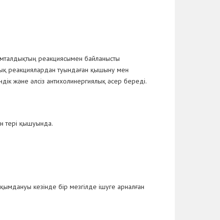
езімталдықтың реакциясымен байланысты
иялық реакциялардан туындаған қышыну мен
индік және әлсіз антихолинергиялық әсер береді.
ын тері қышуында.
ақымдануы кезінде бір мезгілде ішуге арналған