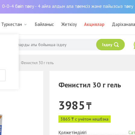
0-0-4 бөліп төлеу - 4 айға алдын ала төлемсіз және пайызсыз төлеу
: Туркестан
Байланыс
Жеткізу
Акциялар
Дәріханал
Іздеу
аллергии
Фенистил 30 г гель
Фенистил 30 г гель
3985
₸
3865 ₸ с учётом кешбэка
Қолжетімділігі
Са