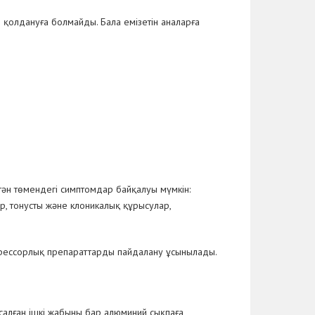
е қолдануға болмайды. Бала емізетін аналарға
ән төмендегі симптомдар байқалуы мүмкін:
р, тонусты және клоникалық құрысулар,
зопрессорлық препараттарды пайдалану ұсынылады.
алған ішкі жабыны бар алюминий сықпаға