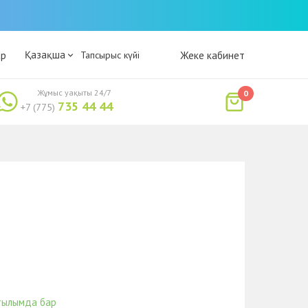
Қазақша
ар
Тапсырыс күйі
Жеке кабинет
Жұмыс уақыты 24/7
0
735 44 44
+7 (775)
тылымда бар