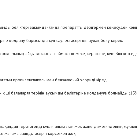
уқымды бөліктері зақымданғанда препаратты дәрігермен кеңесуден кейі
ріне қолдану барысында күн сәулесі әсерінен аулақ болу керек.
томдарының айқындылығы азаймаса немесе, керісінше, күшейіп кетсе, д
дататын
пропиленгликоль мен бензалконий хлориді
кіреді.
 кіші балаларға терінің ауқымды бөліктеріне қолдануға болмайды (15% 
шқандай теротогенді күшін анықтаған жоқ және диметинденнің жүктілік
се жанама зиянды әсерін көрсеткен жоқ.