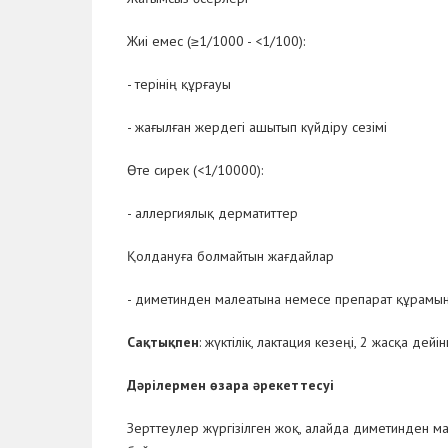
Жиі емес (≥1/1000 - <1/100):
- терінің құрғауы
- жағылған жердегі ашытып күйдіру сезімі
Өте сирек (<1/10000):
- аллергиялық дерматиттер
Қолдануға болмайтын жағдайлар
- диметинден малеатына немесе препарат құрамына
Сақтықпен
: жүктілік, лактация кезеңі, 2 жасқа дейін
Дәрілермен өзара әрекеттесуі
Зерттеулер жүргізілген жоқ, алайда диметинден м