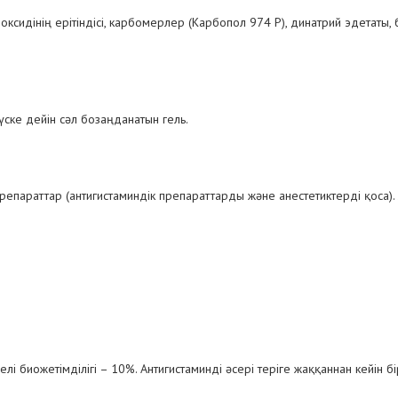
оксидінің ерітіндісі, карбомерлер (Карбопол 974 Р), динатрий эдетаты
үске дейін сәл бозаңданатын гель.
параттар (антигистаминдік препараттарды және анестетиктерді қоса). Ж
йелі биожетімділігі – 10%. Антигистаминді әсері теріге жаққаннан кейін 