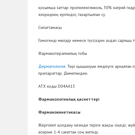
қосымша заттар:
пропиленгликоль, 30% натрий гидр
хлоридінің ерітіндісі, тазартылған су.
Сипаттамасы
Гомогенді мөлдір немесе түссізден аздап сарғыш т
Фармакотерапиялық тобы
Дерматология.
Тері қышынуын емдеуге арналған пре
препараттар. Диметинден.
АТХ коды D04AA13
Фармакологи
ялық қасиеттері
Фармакокинетика
сы
Жергілікті қолдану кезінде теріге жақсы сіңеді; жү
әсеріне 1-4 сағаттан соң жетеді.