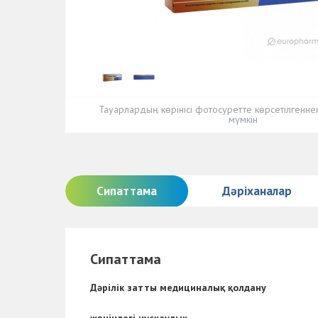
Тауарлардың көрінісі фотосуретте көрсетілгенн
мүмкін
Сипаттама
Дәріханалар
Сипаттама
Дәрілік затты медициналық қолдану