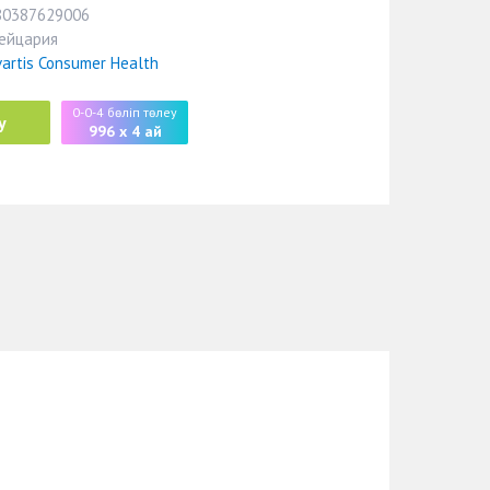
80387629006
ейцария
artis Consumer Health
0-0-4 бөліп төлеу
у
996 x 4 ай