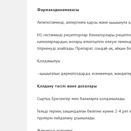
Фармакодинамика
c
ы
Антигистаминді, аллергияға қарсы және қышынуға қ
H
1
-гистаминді рецепторлар блокаторлары рецептор
капиллярлардың жоғары өткізгіштігін елеулі төме
тітіркенуді азайтады. Препарат, сондай-ақ, айқын б
Қолданылуы
- қышытатын дерматоздарда, есекжемде, жәндіктер
Қолдану тәсілі және дозалары
Сыртқа. Ересектер мен балаларға қолданылады.
Гельді терінің зақымдалған бөлігіне күніне 2-4 р
түрлерін пайдалану ұсынылады.
Жағымсыз әсерлері