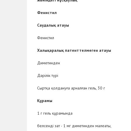
жөніндегі нұсқаулық
Фенистил
Саудалық атауы
Фенистил
Халықаралық патенттелмеген атауы
Диметинден
Дәрілік түрі
Сыртқа қолдануға арналған гель, 30 г
Құрамы
1 г гель құрамында
белсенді зат -
1 мг диметинден малеаты,