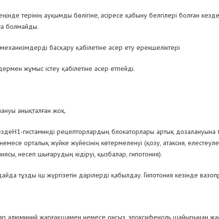
зеңінде терінің ауқымды бөлігіне, әсіресе қабыну белгілері болған кезд
ға болмайды.
ор механизмдерді басқару қабілетіне әсер ету ерекшеліктері
ермен жұмыс істеу қабілетіне әсер етпейді.
лануы анықталған жоқ.
здеН1-гистаминді рецепторлардың блокаторлары артық дозалануына т
емесе орталық жүйке жүйесінің көтермеленуі (қозу, атаксия, елестеуле
ясы, несеп шығарудың кідіруі, қызбалар, гипотония).
ғдайда тұзды іш жүргізетін дәрілерді қабылдау. Гипотония кезінде ва
бар алюминий жарғақшамен немесе онсыз, эпоксифеноль шайырынан жас