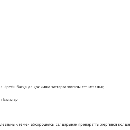
 кіретін басқа да қосымша заттарға жоғары сезімталдық
гі балалар.
алеатының төмен абсорбциясы салдарынан препаратты жергілікті қолдан