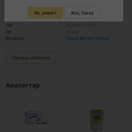
Пробиз №30 капс
Ия, рахмет
Жоқ, басқа
Қолжетімділігі
Тауар қолда жоқ
Үлгі
8906046201987
Елі
Индия
Өндіруші
Unigue Biotech Limited
Түскенде хабарлау
Аналогтар