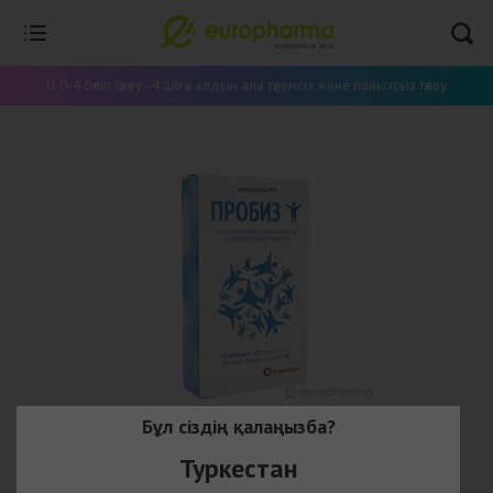
0-0-4 бөліп төлеу - 4 айға алдын ала төлемсіз және пайызсыз төлеу
Бұл сіздің қалаңызба?
Туркестан